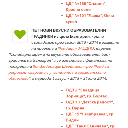
ЦДГ №136 ”Славия”,
Красно село
ЦДГ №161 "Ласка", Овча
купел
ПЕТ НОВИ ВКУСНИ ОБРАЗОВАТЕЛНИ
ГРАДИНКИ из цяла България
,
които
създадохме през сезон 2013 - 2014
в рамките
на проект на
Фондация ЗАЕДНО
, наречен:
"Солидарна мрежа на вкусните образователни био-
градинки на България" и се изпълнява с финансовата
подкрепа на
Конфедерация Швейцария чрез Фонд за
реформи, свързани с участието на гражданското
общество”
. в периода 1 август 2013 – 31 юли 2014.
ОДЗ 2 "Звездица-
Зорница", гр. Бургас
ОДЗ 13 "Детска радост",
гр. Варна
ЦДГ 15 "Незабравка", гр.
Видин
ЦДГ "Таня Савичева", гр.