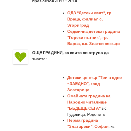
през сезон 2013 - 2014
ОДЗ "Детски свят", гр.
Враца, филиал с.
Згориград
Седмична детска градина
"Горски пътник", гр.
Варна, к.к. Златни пясъци
ОЩЕ ГРАДИНИ, за които си струва да
знаете:
Детски център "Три в едно
- ЗАЕДНО", град
Златарица
Омайната градина на
Народно читалище
"БЪДЕЩЕ СЕГА"
в с.
Гудевица, Родопите
Перма градина
"Златарски", София,
кв.