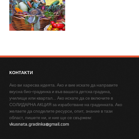
КОНТАКТИ
Ако ви харесва идеята. Ако и вие искате да направите
вкусна био-градинка и във вашата детска градина,
училище или квартал... Ако искате да се включите в
СОЛИДАРНА АКЦИЯ за изработване на градинката. Ако
желаете да споделите ресурси, опит, знание в тази
област, пишете ни, и ние ще се свържем:
vkusnata.gradinka@gmail.com