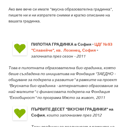
Ако вие вече си имате "вкусна образователна градинка",
пишете ни и ни изпратете снимки и кратко описание на
вашата градинка.
ПИЛОТНА ГРАДИНКА в София -
ЦДГ №93
"Славейче", кв. Лозенец, София
-
започната през сезон - 2011
Това е пилотната образователна био-градинка, която
беше създадена по инициатива на Фондация "ЗАЕДНО -
общуване за подкрепа и развитие" в рамките на проект
"Вкусната био-градинка - алтернативно образование за
най-малките" с финансовата подкрепа на Фондация
"Екообщност" по програма Място за живот, 2011
ПЪРВИТЕ ДЕСЕТ "ВКУСНИ ГРАДИНКИ" на
София
, които започнахме през 2012
Тези градинки се реализират в рамките на