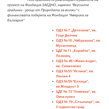
проект на Фондация ЗАЕДНО, наречен "Вкусните
градинки - уроци от Природата за всички" с
финансовата подкрепа на Фондация "Америка за
България"
ОДЗ №7 „Детелина”, кв.
Гоце Делчев
ОДЗ №10 „Чeбурашка”, кв.
Мусагеница
ЦДГ №11 „Корабче”, кв.
Лозенец
ОДЗ № 46 «Жива вода»,
кв. Симеоново
ОДЗ №55 ”Иглика”, кв.
Люлин 4
ОДЗ №59 ”Елхица”,
кв.Младост 3
ЦДГ № 72 “Усмивка”, кв.
Овча купел
ОДЗ № 79 „Слънчице”, кв.
Студентски град