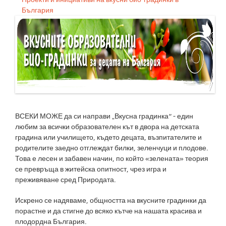
България
ВСЕКИ МОЖЕ да си направи „Вкусна градинка“ - един
любим за всички образователен кът в двора на детската
градина или училището, където децата, възпитателите и
родителите заедно отглеждат билки, зеленчуци и плодове.
Това е лесен и забавен начин, по който «зелената» теория
се превръща в житейска опитност, чрез игра и
преживяване сред Природата.
Искрено се надяваме, общността на вкусните градинки да
порастне и да стигне до всяко кътче на нашата красива и
плодордна България.