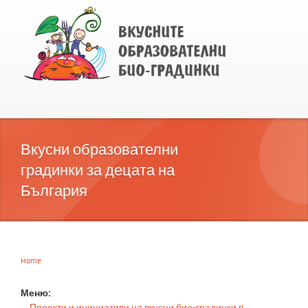
Вкусни образователни
градинки за децата на
България
Home
You are here
Меню:
Проекти и инициативи на вкусни био-градинки в