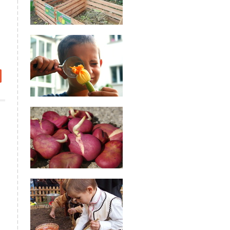
about
Празник
на
еколтата
в ОДЗ
№55
”Иглика”,
в. Люлин
4