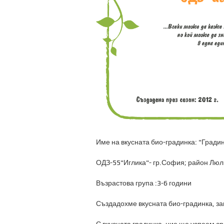
Име на вкусната био-градинка: "Гради
ОДЗ-55"Иглика"- гр.София; район Люл
Възрастова група :3-6 години
Създадохме вкусната био-градинка, за