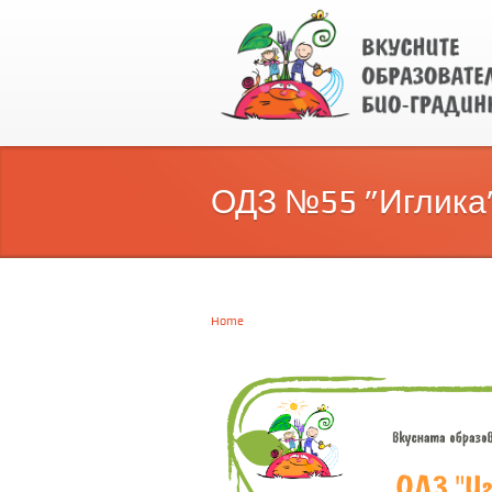
ОДЗ №55 ”Иглика”
Home
You are here