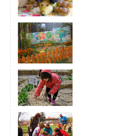
 ОДЗ 55
Иглика
9 views
1 likes