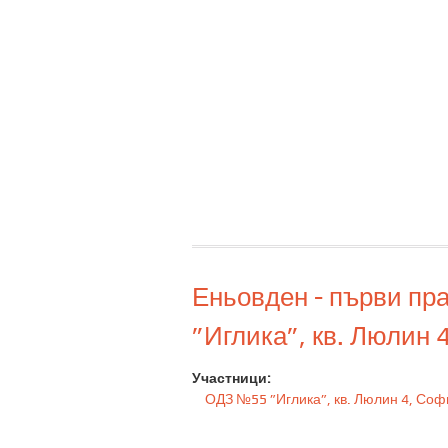
Еньовден - първи пр
”Иглика”, кв. Люлин 
Участници:
ОДЗ №55 ”Иглика”, кв. Люлин 4, Соф