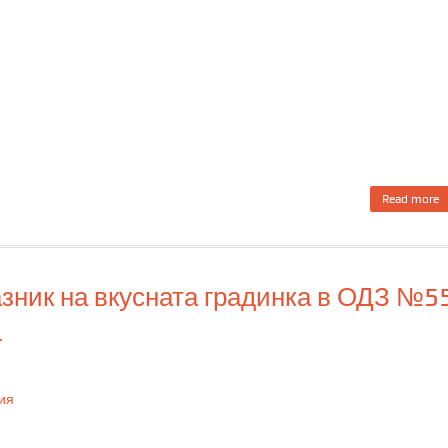
Read more
п
г
-
азник на вкусната градинка в ОДЗ №5
4
Ц
О
ия