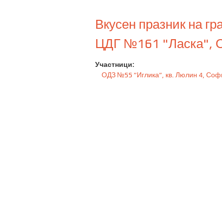
Вкусен празник на гр
ЦДГ №161 "Ласка", О
Участници:
ОДЗ №55 ”Иглика”, кв. Люлин 4, Соф