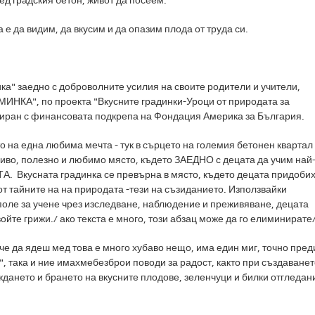
ед градския бетон, живот да посеем.
 е да видим, да вкусим и да опазим плода от труда си.
ика" заедно с доброволните усилия на своите родители и учители,
ИНКА", по проекта "Вкусните градинки-Уроци от природата за
зиран с финансовата подкрепа на Фондация Америка за България.
о на една любима мечта - тук в сърцето на големия бетонен квартал
иво, полезно и любимо място, където ЗАЕДНО с децата да учим най
А. Вкусната градинка се превърна в място, където децата придоби
от тайните на на природата -тези на съзиданието. Използвайки
 поле за учене чрез изследване, наблюдение и преживяване, децата
ойте грижи./ ако текста е много, този абзац може да го елиминирате
, че да ядеш мед това е много хубаво нещо, има един миг, точно пред
", така и ние имахмебезброи поводи за радост, както при създаване
еждането и брането на вкусните плодове, зеленчуци и билки отгледан