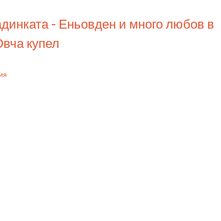
в
адинката - Еньовден и много любов в
6
вча купел
ия