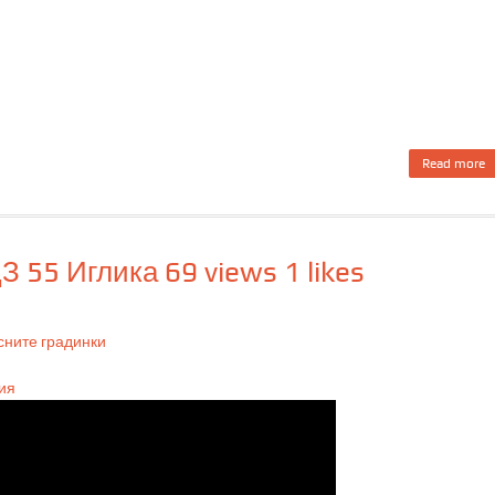
Read more
р
З 55 Иглика 69 views 1 likes
к
сните градинки
ия