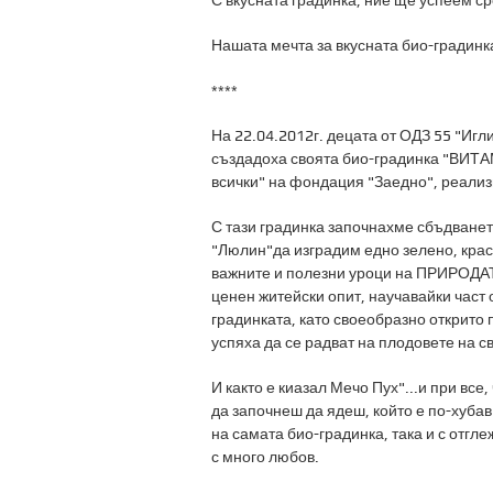
С вкусната градинка, ние ще успеем ср
Нашата мечта за вкусната био-градинка
****
На 22.04.2012г. децата от ОДЗ 55 "Игл
създадоха своята био-градинка "ВИТАМ
всички" на фондация "Заедно", реали
С тази градинка започнахме сбъдванет
"Люлин"да изградим едно зелено, крас
важните и полезни уроци на ПРИРОДАТ
ценен житейски опит, научавайки част 
градинката, като своеобразно открито
успяха да се радват на плодовете на св
И както е киазал Мечо Пух"...и при все
да започнеш да ядеш, който е по-хубав
на самата био-градинка, така и с отгл
с много любов.