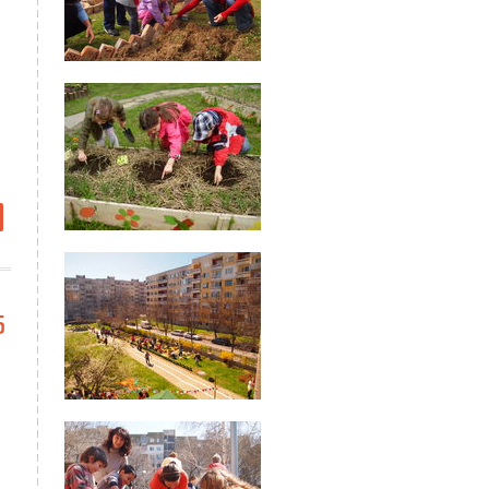
about
Вкусен
разник на
радинката
 Еньовден
5
и много
любов в
ДГ №161
"Ласка",
вча купел