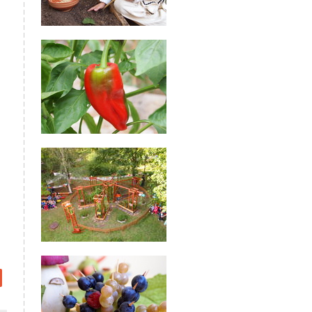
about
Вкусна
радинка