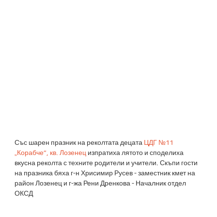
Със шарен празник на реколтата децата
ЦДГ №11
„Корабче”, кв. Лозенец
изпратиха лятото и споделиха
вкусна реколта с техните родители и учители. Скъпи гости
на празника бяха г-н Хрисимир Русев - заместник кмeт на
район Лозенец и г-жа Рени Дренкова - Началник отдел
ОКСД