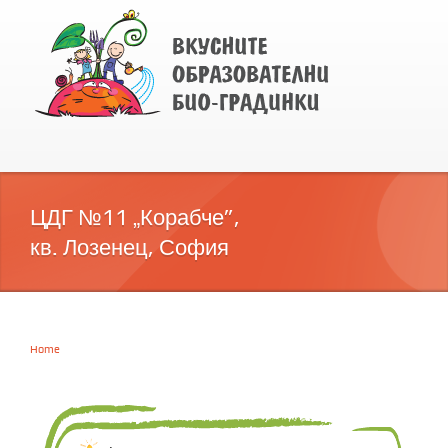
ЦДГ №11 „Корабче”,
кв. Лозенец, София
Home
You are here