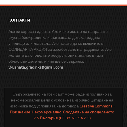
КОНТАКТИ
Ако ви харесва идеята. Ако и вие искате да направите
вкусна био-градинка и във вашата детска градина,
училище или квартал... Ако искате да се включите в
СОЛИДАРНА АКЦИЯ за изработване на градинката. Ако
желаете да споделите ресурси, опит, знание в тази
област, пишете ни, и ние ще се свържем:
vkusnata.gradinka@gmail.com
Съдържанието на този сайт може бъде използвано за
некомерсиални цели с условие за изрично цитиране на
източника под условията на договора
Creative Commons -
Признание-Некомерсиално-Споделяне на споделеното
2.5 България (CC BY-NC-SA 2.5)