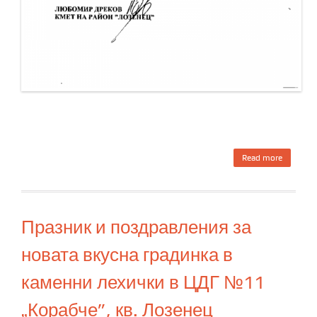
Read more
about
Шаре
празни
на
реколта
Празник и поздравления за
в ЦДГ
№11
новата вкусна градинка в
„Корабче
кв.
каменни лехички в ЦДГ №11
Лозене
„Корабче”, кв. Лозенец