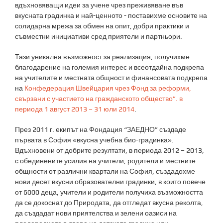
вдъхновяващи идеи за учене чрез преживяване във
вкусната градинка и най-ценното - поставихме основите на
солидарна мрежа за обмен на опит, добри практики и
съвместни инициативи сред приятели и партньори.
Тази уникална възможност за реализация, получихме
благодарение на големия интерес и всеотдайна подкрепа
на учителите и местната общност и финансовата подкрепа
на
Конфедерация Швейцария чрез Фонд за реформи,
свързани с участието на гражданското общество”. в
периода 1 август 2013 – 31 юли 2014
.
През 2011 г. екипът на Фондация “ЗАЕДНО” създаде
първата в София «вкусна учебна био-градинка».
Вдъхновени от добрите резултати, в периода 2012 – 2013,
с обединените усилия на учители, родители и местните
общности от различни квартали на София, създадохме
нови десет вкусни образователни градинки, в които повече
от 6000 деца, учители и родители получиха възможността
да се докоснат до Природата, да отгледат вкусна реколта,
да създадат нови приятелства и зелени оазиси на