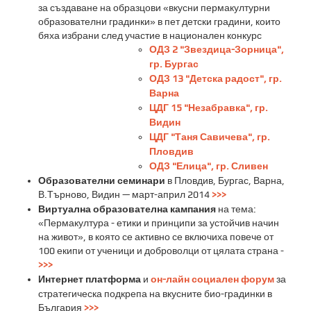
за създаване на образцови «вкусни пермакултурни
образователни градинки» в пет детски градини, които
бяха избрани след участие в национален конкурс
ОДЗ 2 "Звездица-Зорница",
гр. Бургас
ОДЗ 13 "Детска радост", гр.
Варна
ЦДГ 15 "Незабравка", гр.
Видин
ЦДГ "Таня Савичева", гр.
Пловдив
ОДЗ "Елица", гр. Сливен
Образователни семинари
в Пловдив, Бургас, Варна,
В.Търново, Видин — март-април 2014
>>>
Виртуална образователна кампания
на тема:
«Пермакултура - етики и принципи за устойчив начин
на живот», в която се активно се включиха повече от
100 екипи от ученици и доброволци от цялата страна -
>>>
Интернет платформа
и
он-лайн социален форум
за
стратегическа подкрепа на вкусните био-градинки в
България
>>>