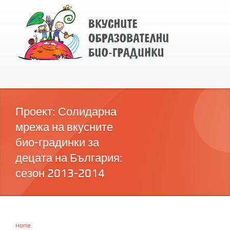
Проект: Солидарна
мрежа на вкусните
био-градинки за
децата на България:
сезон 2013-2014
Home