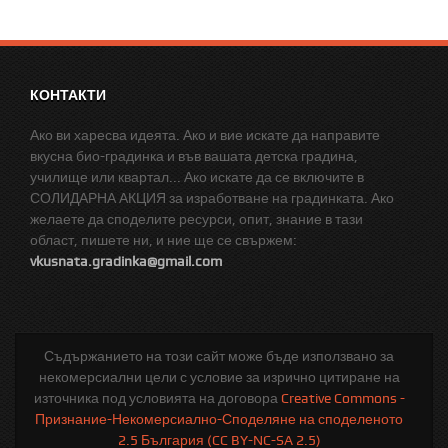
КОНТАКТИ
Ако ви харесва идеята. Ако и вие искате да направите
вкусна био-градинка и във вашата детска градина,
училище или квартал... Ако искате да се включите в
СОЛИДАРНА АКЦИЯ за изработване на градинката. Ако
желаете да споделите ресурси, опит, знание в тази
област, пишете ни, и ние ще се свържем:
vkusnata.gradinka@gmail.com
Съдържанието на този сайт може бъде използвано за
некомерсиални цели с условие за изрично цитиране на
източника под условията на договора
Creative Commons -
Признание-Некомерсиално-Споделяне на споделеното
2.5 България (CC BY-NC-SA 2.5)