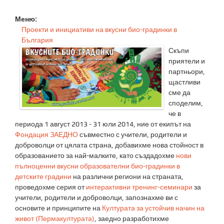
You are here
Меню:
Проекти и инициативи на вкусни био-градинки в
България
Скъпи
приятели и
партньори,
щастливи
сме да
споделим,
че в
периода 1 август 2013 - 31 юли 2014, ние от екипът на
Фондация ЗАЕДНО
съвместно с учители, родители и
доброволци от цялата страна, добавихме нова стойност в
образованието за най-малките, като създадохме
нови
пълноценни вкусни образователни био-градинки в
детските градини
на различни региони на страната,
проведохме серия от
интерактивни тренинг-семинари
за
учители, родители и доброволци, запознахме ви с
основите и принципите на
Културата за устойчив начин на
живот (Пермакултурата)
, заедно разработихме