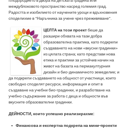
плодородието в двора на детската градина или
междублоковото пространство насред големия град.
Радостта и изобилието от научените уроци и вдъхновения
споделихме в “Наръчника за учене чрез преживяване”.
ЦЕЛТА на този проект
беше да
разшири обхвата на тази добра
образователна практика, като подкрепи
създаването на нови «вкусни градинки»
из цялата страна; като представи нова
етика и практики за устойчив начин на
живот на базата на пермакултурния
дизайн и био-динамичното земеделие; и
да подкрепи създаването на общност от участници, които
свободно споделят ресурси, информация и опит в
създаване на учебни био-градинки, и разработване на
учебно съдържание за работа с деца и общности във
вкусните образователни градинки.
ДЕЙНОСТИ, които успешно реализирахме:
Финансова и експертна подкрепа на мини-проекти