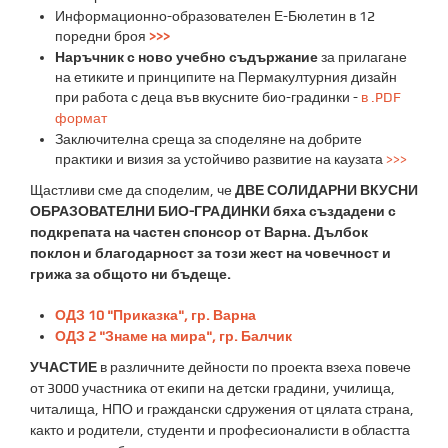
Информационно-образователен Е-Бюлетин в 12
поредни броя
>>>
Наръчник с ново учебно съдържание
за прилагане
на етиките и принципите на Пермакултурния дизайн
при работа с деца във вкусните био-градинки -
в .PDF
формат
Заключителна среща за споделяне на добрите
практики и визия за устойчиво развитие на каузата
>>>
Щастливи сме да споделим, че
ДВЕ СОЛИДАРНИ ВКУСНИ
ОБРАЗОВАТЕЛНИ БИО-ГРАДИНКИ бяха създадени с
подкрепата на частен спонсор от Варна. Дълбок
поклон и благодарност за този жест на човечност и
грижа за общото ни бъдеще.
ОДЗ 10 "Приказка", гр. Варна
ОДЗ 2 "Знаме на мира", гр. Балчик
УЧАСТИЕ
в различните дейности по проекта взеха повече
от 3000 участника от екипи на детски градини, училища,
читалища, НПО и граждански сдружения от цялата страна,
както и родители, студенти и професионалисти в областта