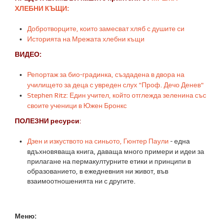
ХЛЕБНИ КЪЩИ:
Добротворците, които замесват хляб с душите си
Историята на Мрежата хлебни къщи
ВИДЕО:
Репортаж за био-градинка, създадена в двора на
училището за деца с увреден слух "Проф. Дечо Денев"
Stephen
Ritz
:
Един учител, който отглежда
зеленина със
своите ученици в
Южен Бронкс
ПОЛЕЗНИ ресурси
:
Дзен и изкуството на синьото, Гюнтер Паули
- една
вдъхновяваща книга, даваща много примери и идеи за
прилагане на пермакултурните етики и принципи в
образованието, в ежедневния ни живот, във
взаимоотношенията ни с другите.
Меню: