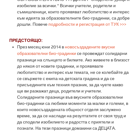
изобилие за всички." Всички учители, родители и
съмишленици, които проявяват любопитство и интерес
към идеята за образователните био-градинки, са добре
дошли. Повече
подробности и регистрация от ТУК >>>
ПРЕДСТОЯЩО:
През месец юни 2014 в
новосъздадените вкусни
образователни био-градинки
се провеждат солидарни
празници на слънцето и билките. Ако живеете в близост
до някоя от новите градинки, и проявявате
любопитство и интерес към темата, не се колебайте да
се свържете с екипа на детската градина и да се
присъедините към техния празник, за да чуете какво
ще ви разкажат деца, родители и учители.
Солидарните празници във вкусните образователни
био-градинки са любими моменти за малки и големи, в
които новосъздадената общност отделя заслужено
време, за да се наслади на резултатите от своя труд и
да сподели изобилието и радостта с приятели и
познати. На тези празници домакини са ДЕЦАТА.