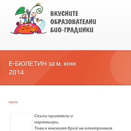
E-БЮЛЕТИН за м. юни
2014
Home
You are here
Скъпи
приятели и
партньори,
Това е юнският брой на електронния