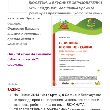
БЮЛЕТИН на ВКУСНИТЕ ОБРАЗОВАТЕЛНИ
БИО-ГРАДИНКИ - солидарна мрежа за
учене чрез преживяване и устойчив
начин
на живот.
Приятно
четене!
Очакваме Вашите
снимки и истории,
предложения и
коментари.
От ТУК може да свалите
Е-Бюлетин в .PDF
формат.
*******
ВАЖНО:
На
19 юни 2014 - четвъртък, в София,
в Бетахаус ще
се проведе прес-конференция, интензивен тренинг и
творческа работилница на тема "ВКУСНАТА
ОБРАЗОВАТЕЛНА БИО-ГРАДИНКА - споделени уроци и