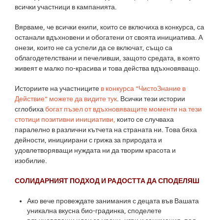
всички участници в кампанията.
Вярваме, че всички екипи, които се включиха в конкурса, са
останали вдъхновени и обогатени от своята инициатива. А
онези, които не са успели да се включат, също са
облагодетелствани и печеливши, защото средата, в която
живеят е малко по-красива и това действа вдъхновяващо.
Историите на участниците
в конкурса "ЧистоЗнание в
Действие" можете да видите тук
. Всички тези истории
сглобиха
богат пъзел от вдъхновяващите моменти на тези
стотици позитивни инициативи,
които се случваха
паралелно в различни кътчета на страната ни. Това бяха
дейности, инициирани с грижа за природата и
удовлетворяващи нуждата ни да творим красота и
изобилие.
СОЛИДАРНИЯТ ПОДХОД И РАДОСТТА ДА СПОДЕЛЯШ
Ако вече провеждате занимания с децата във Вашата
уникална вкусна био-градинка, споделете