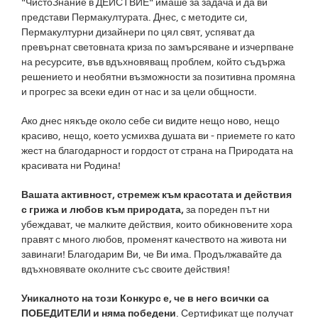
"ЧистоЗнание в ДЕЙСТВИЕ" имаше за задача и да ви
представи Пермакултурата. Днес, с методите си,
Пермакултурни дизайнери по цял свят, успяват да
превърнат световната криза по замърсяване и изчерпване
на ресурсите, във вдъхновяващ проблем, който съдържа
решението и необятни възможности за позитивна промяна
и прогрес за всеки един от нас и за цели общности.
Ако днес някъде около себе си видите нещо ново, нещо
красиво, нещо, което усмихва душата ви - приемете го като
жест на благодарност и гордост от страна на Природата на
красивата ни Родина!
Вашата активност, стремеж към красотата и действия
с грижа и любов към природата,
за пореден път ни
убеждават, че малките действия, които обикновените хора
правят с много любов, променят качеството на живота ни
завинаги! Благодарим Ви, че Ви има. Продължавайте да
вдъхновявате околните със своите действия!
Уникалното на този Конкурс е, че в него всички са
ПОБЕДИТЕЛИ и няма победени
. Сертификат ще получат