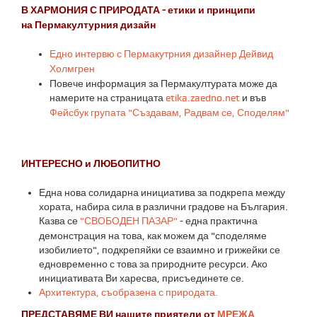
В ХАРМОНИЯ С ПРИРОДАТА - етики и принципи
на Пермакултурния дизайн
Едно интервю с Пермакутрния дизайнер Дейвид
Холмгрен
Повече информация за Пермакултурата може да
намерите на страницата
etika.zaedno.net
и във
Фейсбук групата "Създавам, Радвам се, Споделям"
ИНТЕРЕСНО и ЛЮБОПИТНО
Една нова солидарна инициатива за подкрепа между
хората, набира сила в различни градове на България.
Казва се
"СВОБОДЕН ПАЗАР"
- една практична
демонстрация на това, как можем да "споделяме
изобилието", подкрепяйки се взаимно и грижейки се
едновременно с това за природните ресурси. Ако
инициативата Ви харесва, присъединете се.
Архитектура, съобразена с природата.
ПРЕДСТАВЯМЕ ВИ нашите приятели от
МРЕЖА