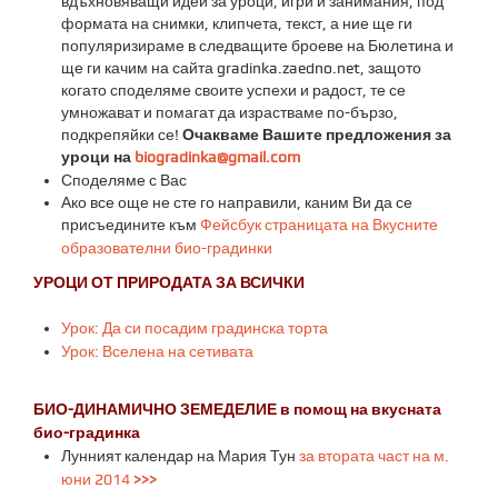
вдъхновяващи идеи за уроци, игри и занимания, под
формата на снимки, клипчета, текст, а ние ще ги
популяризираме в следващите броеве на Бюлетина и
ще ги качим на сайта gradinka.zaedno.net, защото
когато споделяме своите успехи и радост, те се
умножават и помагат да израстваме по-бързо,
подкрепяйки се!
Очакваме Вашите предложения за
уроци на
biogradinka@gmail.com
Споделяме с Вас
Ако все още не сте го направили, каним Ви да се
присъедините към
Фейсбук страницата на Вкусните
образователни био-градинки
УРОЦИ ОТ ПРИРОДАТА ЗА ВСИЧКИ
Урок: Да си посадим градинска торта
Урок: Вселена на сетивата
БИО-ДИНАМИЧНО ЗЕМЕДЕЛИЕ в помощ на вкусната
био-градинка
Лунният календар на Мария Тун
за втората част на м.
юни 2014
>>>