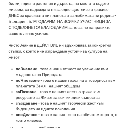
билки, ядивни растения и дървета, на местата където
живеем, са надеждата ни за едно щастливо и красиво
ДНЕС за красивата ни планета и за любимата ни родина -
България. БЛАГОДАРИМ НА ВСИЧКИ УЧАСТНИЦИ ЗА
СПОДЕЛЯНЕТО! БЛАГОДАРИМ за това, че направихте
вашето лично усилие.
ЧистоЗнание в ДЕЙСТВИЕ ни вдъхновява за конкретни
стъпки, с които ние изграждаме устойчива култура на
живот:
поЗнаване
- това е нашият жест на уважение към
мъдростта на Природата
поЧистване
- това е нашият жест на отговорност към
планетата Земя - нашият общ дом
заПазване
- това е нашият жест на грижа към
ресурсите за Живот за всички живи същества
съзДаване
- това е нашият творчески жест към
бъдещето на идните поколения
споДеляне
- това е нашият жест на обич към хората, с
които живеем.