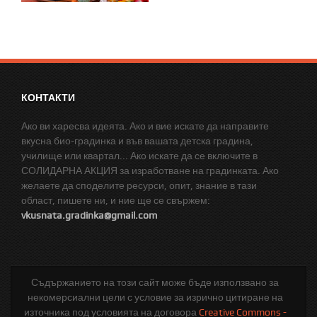
КОНТАКТИ
Ако ви харесва идеята. Ако и вие искате да направите
вкусна био-градинка и във вашата детска градина,
училище или квартал... Ако искате да се включите в
СОЛИДАРНА АКЦИЯ за изработване на градинката. Ако
желаете да споделите ресурси, опит, знание в тази
област, пишете ни, и ние ще се свържем:
vkusnata.gradinka@gmail.com
Съдържанието на този сайт може бъде използвано за
некомерсиални цели с условие за изрично цитиране на
източника под условията на договора
Creative Commons -