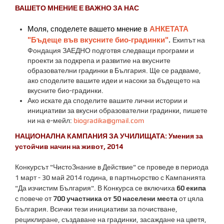
ВАШЕТО МНЕНИЕ Е ВАЖНО ЗА НАС
Моля, споделете вашето мнение в
АНКЕТАТА
"Бъдеще във вкусните био-градинки"
.
Екипът на
Фондация ЗАЕДНО подготвя следващи програми и
проекти за подкрепа и развитие на вкусните
образователни градинки в България. Ще се радваме,
ако споделите вашите идеи и насоки за бъдещето на
вкусните био-градинки.
Ако искате да споделите вашите лични истории и
инициативи за вкусни образователни градинки, пишете
ни на е-мейл:
biogradika@gmail.com
НАЦИОНАЛНА КАМПАНИЯ ЗА УЧИЛИЩАТА: Умения за
устойчив начин на живот, 2014
Конкурсът "ЧистоЗнание в Действие" се проведе в периода
1 март - 30 май 2014 година, в партньорство с Кампанията
"Да изчистим България". В Конкурса се включиха
60 екипа
с повече от
700 участника от 50 населени места
от цяла
България. Всички тези инициативи за почистване,
рециклиране, създаване на градинки, засаждане на цветя,