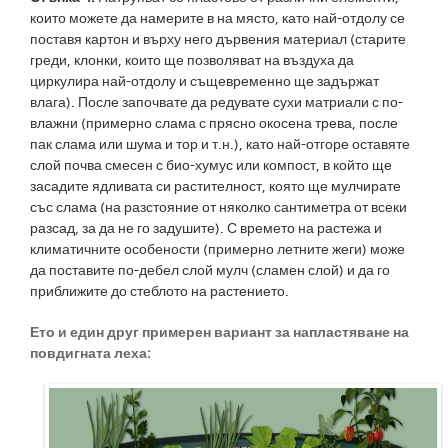
които можете да намерите в на място, като най-отдолу се
поставя картон и върху него дървения материал (старите
греди, клонки, които ще позволяват на въздуха да
циркулира най-отдолу и същевременно ще задържат
влага). После започвате да редувате сухи матриали с по-
влажни (примерно слама с прясно окосена трева, после
пак слама или шума и тор и т.н.), като най-отгоре оставяте
слой почва смесен с био-хумус или компост, в който ще
засадите ядливата си растителност, която ще мулчирате
със слама (на разстояние от няколко сантиметра от всеки
разсад, за да не го задушите). С времето на растежа и
климатичните особености (примерно летните жеги) може
да поставите по-дебел слой мулч (сламен слой) и да го
приближите до стеблото на растението.
Ето и един друг примерен вариант за напластяване на
повдигната леха: