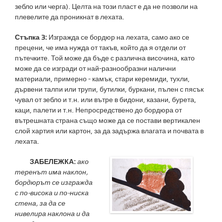
зебло или черга). Целта на този пласт е да не позволи на
плевелите да проникнат в лехата.
Стъпка 3:
Изгражда се бордюр на лехата, само ако се
прецени, че има нужда от такъв, който да я отдели от
пътечките. Той може да бъде с различна височина, като
може да се изгради от най-разнообразни налични
материали, примерно - камък, стари керемиди, тухли,
дървени талпи или трупи, бутилки, буркани, пълен с пясък
чувал от зебло и т.н. или вътре в бидони, казани, бурета,
каци, палети и т.н. Непросредствено до бордюра от
вътрешната страна също може да се постави вертикален
слой хартия или картон, за да задържа влагата и почвата в
лехата.
ЗАБЕЛЕЖКА:
ако
теренът има наклон,
бордюрът се изгражда
с по-висока и по-ниска
стена, за да се
нивелира наклона и да