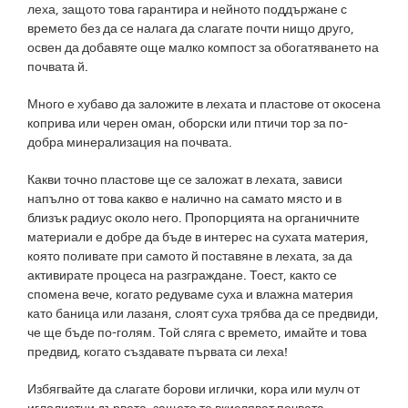
леха, защото това гарантира и нейното поддържане с
времето без да се налага да слагате почти нищо друго,
освен да добавяте още малко компост за обогатяването на
почвата й.
Много е хубаво да заложите в лехата и пластове от окосена
коприва или черен оман, оборски или птичи тор за по-
добра минерализация на почвата.
Какви точно пластове ще се заложат в лехата, зависи
напълно от това какво е налично на самато място и в
близък радиус около него. Пропорцията на органичните
материали е добре да бъде в интерес на сухата материя,
която поливате при самото й поставяне в лехата, за да
активирате процеса на разграждане. Тоест, както се
спомена вече, когато редуваме суха и влажна материя
като баница или лазаня, слоят суха трябва да се предвиди,
че ще бъде по-голям. Той сляга с времето, имайте и това
предвид, когато създавате първата си леха!
Избягвайте да слагате борови иглички, кора или мулч от
иглолистни дървета, защото те вкисляват почвата,