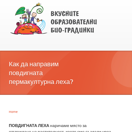
Как да направим
повдигната
пермакултурна леха?
Home
You are here
ПОВДИГНАТА ЛЕХА
наричаме място за
отглеждане на растителност, което сме създали чрез