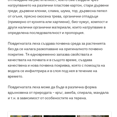
натрупването на различни пластове картон, стари дървени
греди, дървени клонки, слама, шума, тор, дървесна пепел
от огъня, прясно окосена трева, органични отпадъци
(примерно от кухнята или хартиени), био-хумус, компост и
други налични органични материали, които натрупваме в
определена последователност и пропорция.
Повдигнатата леха създава почвена среда за растенията
без да се налага разкопаване на оригиналното почвено
покритие. Тя едновременно запазва свойствата и
качествата на почвата и в същото време, създава
качествена и нова почвена покривка, която с помощта на
водата се инфилтрира и в слоя под нея в течение на
времето.
Повдигнатата леха може да бъде в различна форма
вдъхновена от природата – кръг, амеба, спирала, мандала
и т.н. в зависимост от особеностите на терена.