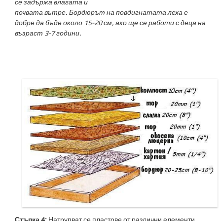
се задържа влагата и
почвата вътре. Бордюрът на повдигнатата леха е
добре да бъде около 15-20 см, ако ще се работи с деца на
възраст 3-7 години.
Стъпка 4:
Натрупват се пластове от различни елементи,