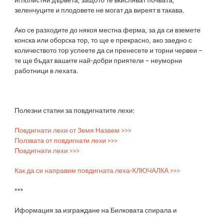
зеленчуците и плодовете не могат да виреят в такава.
Ако се разходите до някоя местна ферма, за да си вземете
конска или оборска тор, то ще е прекрасно, ако заедно с
количеството тор успеете да си пренесете и торни червеи –
те ще бъдат вашите най-добри приятели – неуморни
работници в лехата.
Полезни статии за повдигнатите лехи:
Повдигнати лехи от Земя Назаем >>>
Ползвата от повдигнати лехи >>>
Повдигнати лехи >>>
Как да си направим повдигната леха-КЛЮЧАЛКА >>>
***
Иформация за изграждане на Билковата спирала и