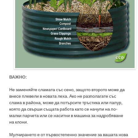
ВАЖНО:
Не заменяйте сламата със сено, защото второто може да
внесе плевели в новата леха. Ако не разполагате със
слама в района, може да потърсите тръстика или папур,
която да свърши същата работа като се начупи на по-
малки парчета или се наситни в машина за надробяване
на клони.
Мулчирането е от първостепенно значение за вашата нова