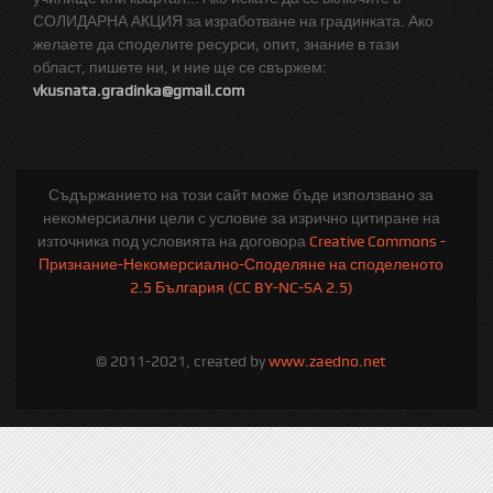
СОЛИДАРНА АКЦИЯ за изработване на градинката. Ако
желаете да споделите ресурси, опит, знание в тази
област, пишете ни, и ние ще се свържем:
vkusnata.gradinka@gmail.com
Съдържанието на този сайт може бъде използвано за
некомерсиални цели с условие за изрично цитиране на
източника под условията на договора
Creative Commons -
Признание-Некомерсиално-Споделяне на споделеното
2.5 България (CC BY-NC-SA 2.5)
© 2011-2021, created by
www.zaedno.net