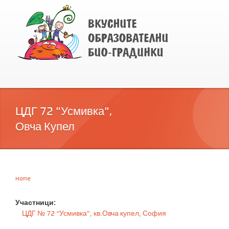
ЦДГ 72 "Усмивка",
Овча Купел
Home
You are here
Участници:
ЦДГ № 72 “Усмивка”, кв.Овча купел, София