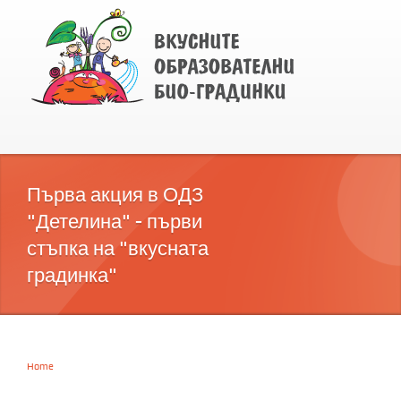
Първа акция в ОДЗ
"Детелина" - първи
стъпка на "вкусната
градинка"
Home
You are here