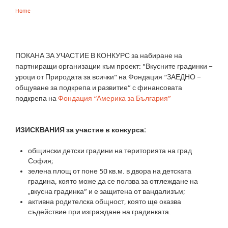
Home
You are here
ПОКАНА ЗА УЧАСТИЕ В КОНКУРС за набиране на
партниращи организации към проект: "Вкусните градинки –
уроци от Природата за всички" на Фондация “ЗАЕДНО –
общуване за подкрепа и развитие” с финансовата
подкрепа на
Фондация “Америка за България”
ИЗИСКВАНИЯ за участие в конкурса:
общински детски градини на територията на град
София;
зелена площ от поне 50 кв.м. в двора на детската
градина, която може да се ползва за отглеждане на
„вкусна градинка” и е защитена от вандализъм;
активна родителска общност, която ще оказва
съдействие при изграждане на градинката.