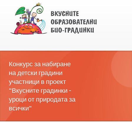
Конкурс за набиране
на детски градини
участници в проект
"Вкусните градинки -
уроци от природата за
всички"