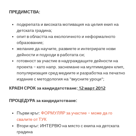
ПРЕДИМСТВА:
подкрепата и високата мотивация на целия екип на
детската градина;
опит в областта на екологичното и неформалното
образование;
желание да научите, развиете и интегрирате нови
дейности и подходи в работата си;
готовност за участие в надграждащите дейности на
проекта – като напр. заснемане на мултимедиен клип,
популяризация сред медиите и разработка на печатно
издание с методология на "вкусните уроци";
КРАЕН СРОК за кандидатстване:
12 март 2012
ПРОЦЕДУРА за кандидатстване:
Първи кръг:
ФОРМУЛЯР за участие – може да го
свалите от ТУК
Втори кръг: ИНТЕРВЮ на място с екипа на детската
градина