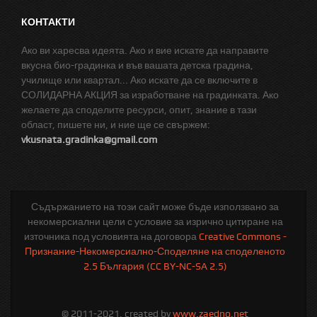
КОНТАКТИ
Ако ви харесва идеята. Ако и вие искате да направите
вкусна био-градинка и във вашата детска градина,
училище или квартал... Ако искате да се включите в
СОЛИДАРНА АКЦИЯ за изработване на градинката. Ако
желаете да споделите ресурси, опит, знание в тази
област, пишете ни, и ние ще се свържем:
vkusnata.gradinka@gmail.com
Съдържанието на този сайт може бъде използвано за
некомерсиални цели с условие за изрично цитиране на
източника под условията на договора
Creative Commons -
Признание-Некомерсиално-Споделяне на споделеното
2.5 България (CC BY-NC-SA 2.5)
© 2011-2021, created by
www.zaedno.net