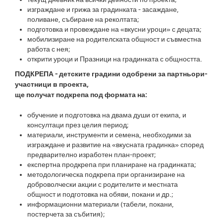
изграждане и грижа за градинката - засаждане,
поливане, събиране на реколтата;
подготовка и провеждане на «вкусни уроци» с децата;
мобилизиране на родителската общност и съвместна
работа с нея;
открити уроци и Празници на градинката с общността.
ПОДКРЕПА - детските градини одобрени за партньори-
участници в проекта,
ще получат подкрепа под формата на:
обучение и подготовка на двама души от екипа, и
консултаци през целия период;
материали, инструменти и семена, необходими за
изграждане и развитие на «вкусната градинка» според
предварително изработен план-проект;
експертна продкрепа при планиране на градинката;
методологическа подкрепа при организиране на
доброволчески акции с родителите и местната
общност и подготовка на обяви, покани и др.;
информационни материали (табели, покани,
постерчета за събития);