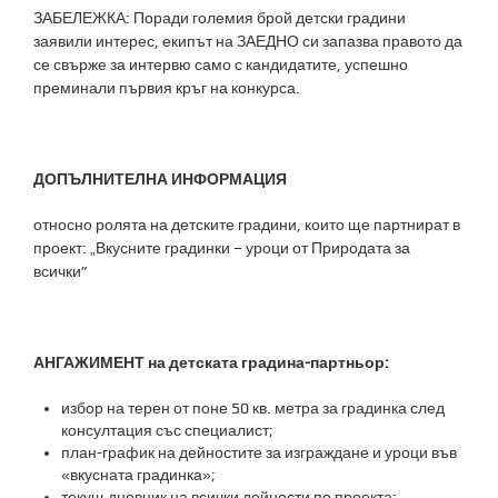
ЗАБЕЛЕЖКА: Поради големия брой детски градини
заявили интерес, екипът на ЗАЕДНО си запазва правото да
се свърже за интервю само с кандидатите, успешно
преминали първия кръг на конкурса.
ДОПЪЛНИТЕЛНА ИНФОРМАЦИЯ
относно ролята на детските градини, които ще партнират в
проект: „Вкусните градинки – уроци от Природата за
всички”
АНГАЖИМЕНТ на детската градина-партньор:
избор на терен от поне 50 кв. метра за градинка след
консултация със специалист;
план-график на дейностите за изграждане и уроци във
«вкусната градинка»;
текущ дневник на всички дейности по проекта;